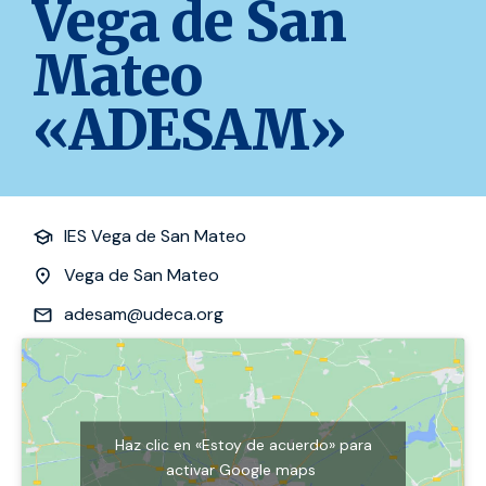
Vega de San
Mateo
«ADESAM»
IES Vega de San Mateo
Vega de San Mateo
adesam@udeca.org
Haz clic en «Estoy de acuerdo» para
activar Google maps