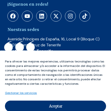
¡Síguenos en redes!
Nuestras sedes
Avenida Príncipes de España, 16, Local 9 (Bloque C)
38010 Santa Cruz de Tenerife
Santa Cruz de Tenerife
C/ Dr. Alberto García Ibáñez, 2
Para ofrecer las mejores experiencias, utilizamos tecnologías como las
35011 Las Palmas de Gran Canaria
cookies para almacenar y/o acceder a la información del dispositivo. El
consentimiento de estas tecnologías nos permitirá procesar datos
Las Palmas
como el comportamiento de navegación o las identificaciones únicas
en este sitio. No consentir o retirar el consentimiento, puede afectar
negativamente a ciertas características y funciones.
Gestionar los servicios
Cofinancian
Aceptar