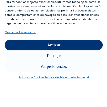
Para ofrecer las mejores experiencias, utilizamos tecnologías como las
propuestas o quejas acerca de
tu educación.
cookies para almacenar y/o acceder a la información del dispositivo. El
La respuesta puede ser anónima. No obstante, no lo
consentimiento de estas tecnologías nos permitirá procesar datos
como el comportamiento de navegación o las identificaciones únicas
podrá ser si requiere de una respuesta de UDECA.
en este sitio. No consentir o retirar el consentimiento, puede afectar
negativamente a ciertas características y funciones.
Gestionar los servicios
Aceptar
Denegar
Ver preferencias
Política de Cookies
Política de Privacidad
Aviso Legal