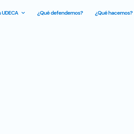
s UDECA
¿Qué defendemos?
¿Qué hacemos?