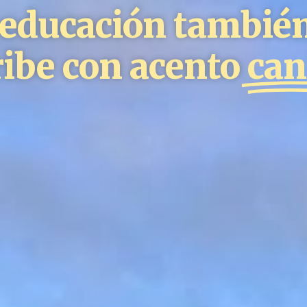
tes
l
o