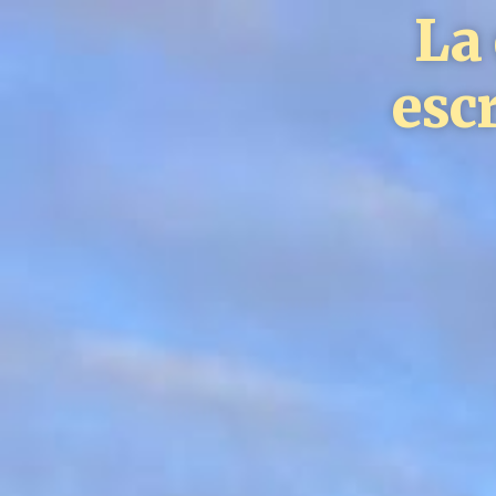
La Unión de Estudian
de Canarias presenta e
informe final de
resultados del proyect
«Estudiantes A-isla-
dos»
Leer más