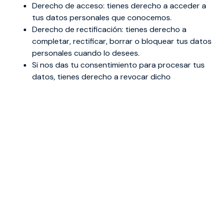
Derecho de acceso: tienes derecho a acceder a
tus datos personales que conocemos.
Derecho de rectificación: tienes derecho a
completar, rectificar, borrar o bloquear tus datos
personales cuando lo desees.
Si nos das tu consentimiento para procesar tus
datos, tienes derecho a revocar dicho
consentimiento y a que se eliminen tus datos
personales.
Derecho de cesión de tus datos: tienes derecho a
solicitar todos tus datos personales al
responsable del tratamiento y a transferirlos
íntegramente a otro responsable del tratamiento.
Derecho de oposición: puedes oponerte al
tratamiento de tus datos. Nosotros cumplimos
con esto, a menos que existan motivos
justificados para el procesamiento.
Para ejercer estos derechos, por favor, contacta con