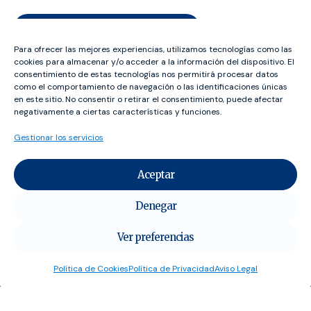
Volver a la página anterior
Para ofrecer las mejores experiencias, utilizamos tecnologías como las
cookies para almacenar y/o acceder a la información del dispositivo. El
consentimiento de estas tecnologías nos permitirá procesar datos
como el comportamiento de navegación o las identificaciones únicas
en este sitio. No consentir o retirar el consentimiento, puede afectar
negativamente a ciertas características y funciones.
¡Contacta con nosotros!
Gestionar los servicios
hola@udeca.org
Aceptar
Tel.:
928 09 14 11
Denegar
¡Síguenos en redes!
Ver preferencias
Política de Cookies
Política de Privacidad
Aviso Legal
Nuestras sedes