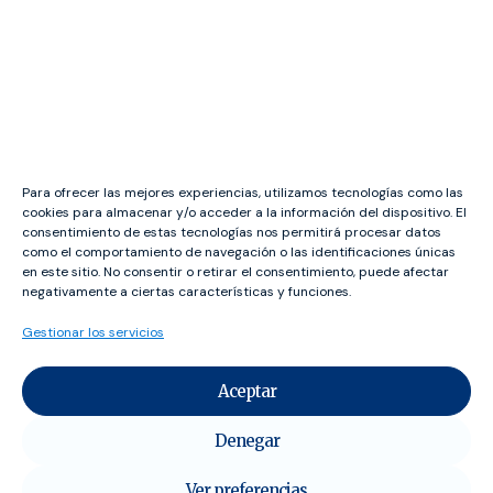
Para ofrecer las mejores experiencias, utilizamos tecnologías como las
cookies para almacenar y/o acceder a la información del dispositivo. El
Volver a la página anterior
consentimiento de estas tecnologías nos permitirá procesar datos
como el comportamiento de navegación o las identificaciones únicas
en este sitio. No consentir o retirar el consentimiento, puede afectar
negativamente a ciertas características y funciones.
Gestionar los servicios
¡Contacta con nosotros!
Aceptar
hola@udeca.org
Denegar
Tel.:
928 09 14 11
Ver preferencias