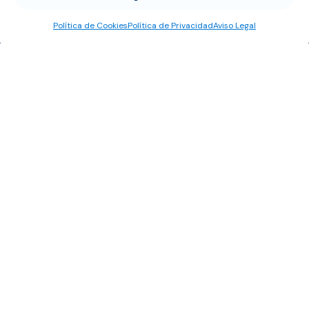
Santa Cruz de Tenerife
C/ Dr. Alberto García Ibáñez, 2
Política de Cookies
Política de Privacidad
Aviso Legal
35011 Las Palmas de Gran Canaria
Las Palmas
Cofinancian