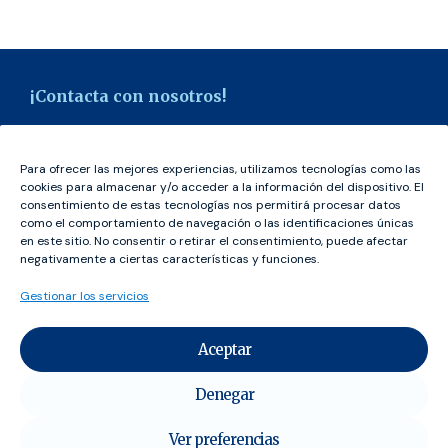
¡Contacta con nosotros!
hola@udeca.org
Para ofrecer las mejores experiencias, utilizamos tecnologías como las
Tel.:
928 09 14 11
cookies para almacenar y/o acceder a la información del dispositivo. El
consentimiento de estas tecnologías nos permitirá procesar datos
como el comportamiento de navegación o las identificaciones únicas
en este sitio. No consentir o retirar el consentimiento, puede afectar
¡Síguenos en redes!
negativamente a ciertas características y funciones.
Gestionar los servicios
Aceptar
Nuestras sedes
Denegar
Avenida Príncipes de España, 16, Local 9 (Bloque C)
38010 Santa Cruz de Tenerife
Ver preferencias