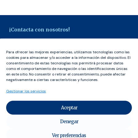
¡Contacta con nosotros!
hola@udeca.org
Para ofrecer las mejores experiencias, utilizamos tecnologías como las
Tel.:
928 09 14 11
cookies para almacenar y/o acceder a la información del dispositivo. El
consentimiento de estas tecnologías nos permitirá procesar datos
como el comportamiento de navegación o las identificaciones únicas
en este sitio. No consentir o retirar el consentimiento, puede afectar
¡Síguenos en redes!
negativamente a ciertas características y funciones.
Gestionar los servicios
Aceptar
Nuestras sedes
Denegar
Avenida Príncipes de España, 16, Local 9 (Bloque C)
38010 Santa Cruz de Tenerife
Ver preferencias