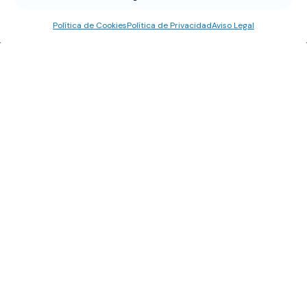
Santa Cruz de Tenerife
C/ Dr. Alberto García Ibáñez, 2
Política de Cookies
Política de Privacidad
Aviso Legal
35011 Las Palmas de Gran Canaria
Las Palmas
Cofinancian